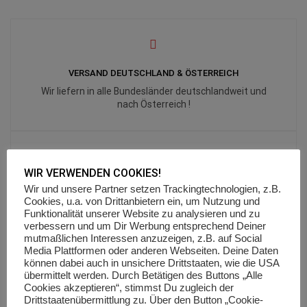
VERSAND DEUTSCHLAND & ÖSTERREICH
Wir liefern in alle Bundesländer deutschlandweit und
nach Österreich !
WIR VERWENDEN COOKIES!
FAIR SHIPPING
Wir und unsere Partner setzen Trackingtechnologien, z.B.
Cookies, u.a. von Drittanbietern ein, um Nutzung und
Wir berechnen für alle Lieferungen eine Pauschale von
Funktionalität unserer Website zu analysieren und zu
6,90 €
verbessern und um Dir Werbung entsprechend Deiner
mutmaßlichen Interessen anzuzeigen, z.B. auf Social
Media Plattformen oder anderen Webseiten. Deine Daten
können dabei auch in unsichere Drittstaaten, wie die USA
übermittelt werden. Durch Betätigen des Buttons „Alle
Cookies akzeptieren“, stimmst Du zugleich der
Drittstaatenübermittlung zu. Über den Button „Cookie-