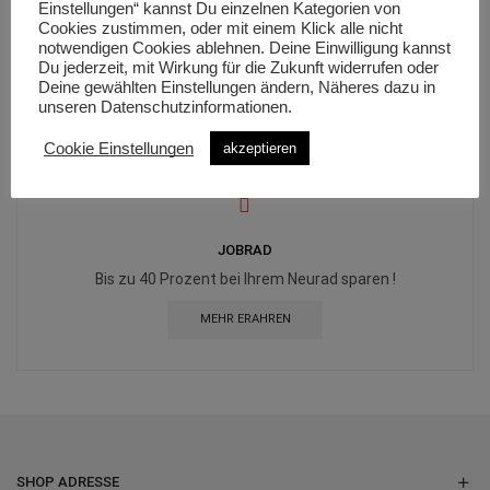
Einstellungen“ kannst Du einzelnen Kategorien von
FINANZIERUNG
Cookies zustimmen, oder mit einem Klick alle nicht
notwendigen Cookies ablehnen. Deine Einwilligung kannst
Profitieren und sparen Sie mit ihrer Wunschfinanzierung
Du jederzeit, mit Wirkung für die Zukunft widerrufen oder
!
Deine gewählten Einstellungen ändern, Näheres dazu in
unseren Datenschutzinformationen.
MEHR ERFAHREN
Cookie Einstellungen
akzeptieren
JOBRAD
Bis zu 40 Prozent bei Ihrem Neurad sparen !
MEHR ERAHREN
SHOP ADRESSE