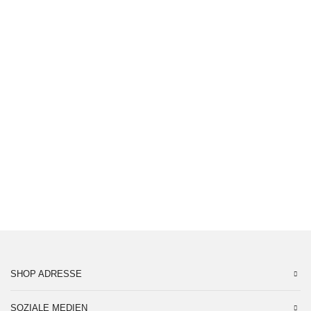
Jetzt anmelden und alle Aktionen und
Neuheiten sichern. Zur Anmeldung ,,,
jetzt registrieren
HILFE BENÖTIGT
kontaktiere unsere Experten für all deine
Fragen! Di-Fr: 10-17 Uhr
06051 834848
Kontaktformular
SHOP ADRESSE
SOZIALE MEDIEN