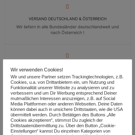
VERSAND DEUTSCHLAND & ÖSTERREICH
Wir liefern in alle Bundesländer deutschlandweit und
nach Österreich !
FAIR SHIPPING
Wir verwenden Cookies!
Wir berechnen für alle Lieferungen eine Pauschale von
Wir und unsere Partner setzen Trackingtechnologien, z.B.
6,90 €
Cookies, u.a. von Drittanbietern ein, um Nutzung und
Funktionalität unserer Website zu analysieren und zu
verbessern und um Dir Werbung entsprechend Deiner
mutmaßlichen Interessen anzuzeigen, z.B. auf Social
Media Plattformen oder anderen Webseiten. Deine Daten
können dabei auch in unsichere Drittstaaten, wie die USA
übermittelt werden. Durch Betätigen des Buttons „Alle
Cookies akzeptieren“, stimmst Du zugleich der
Drittstaatenübermittlung zu. Über den Button „Cookie-
FINANZIERUNG
Einstellungen“ kannst Du einzelnen Kategorien von