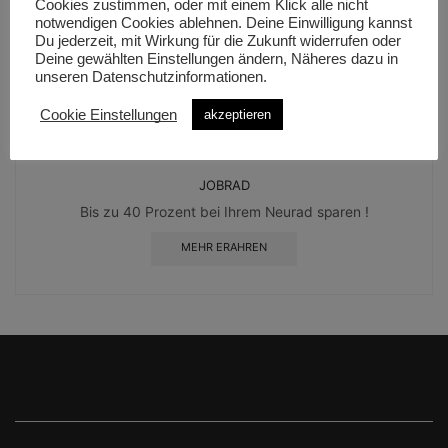
Profitieren und sparen Sie mit ihrer
Cookies zustimmen, oder mit einem Klick alle nicht
Wunschfinanzierung !
notwendigen Cookies ablehnen. Deine Einwilligung kannst
Du jederzeit, mit Wirkung für die Zukunft widerrufen oder
Deine gewählten Einstellungen ändern, Näheres dazu in
MEHR ERFAHREN
unseren Datenschutzinformationen.
Cookie Einstellungen
akzeptieren
JOBRAD
Bis zu 40 Prozent bei Ihrem Neurad sparen !
MEHR ERAHREN
SHOP ADRESSE
SOZIALE MEDIEN