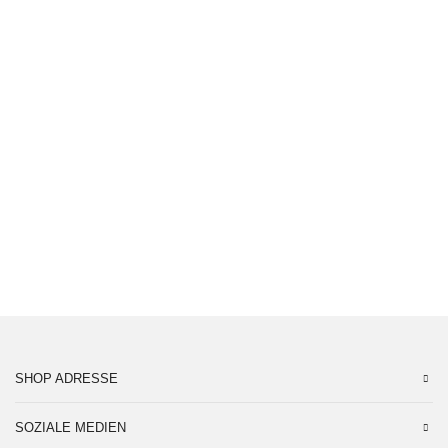
jetzt registrieren
HILFE BENÖTIGT
kontaktiere unsere Experten für all deine
Fragen! Di-Fr: 10-17 Uhr
06051 834848
Kontaktformular
SHOP ADRESSE
SOZIALE MEDIEN