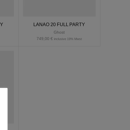
TY
LANAO 20 FULL PARTY
Ghost
749,00
€
t
inclusive 19% Mwst