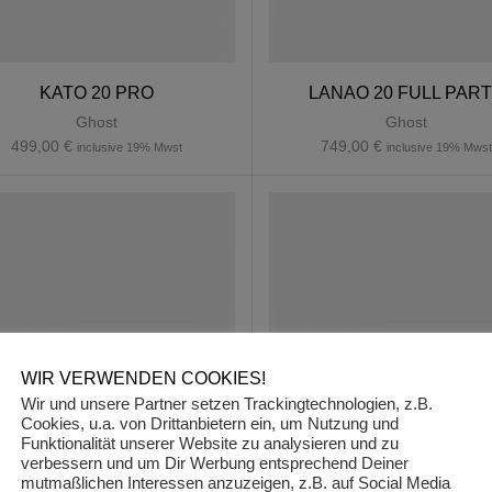
KATO 20 PRO
LANAO 20 FULL PAR
Ghost
Ghost
499,00
€
749,00
€
inclusive 19% Mwst
inclusive 19% Mws
WIR VERWENDEN COOKIES!
Wir und unsere Partner setzen Trackingtechnologien, z.B.
Cookies, u.a. von Drittanbietern ein, um Nutzung und
Funktionalität unserer Website zu analysieren und zu
verbessern und um Dir Werbung entsprechend Deiner
mutmaßlichen Interessen anzuzeigen, z.B. auf Social Media