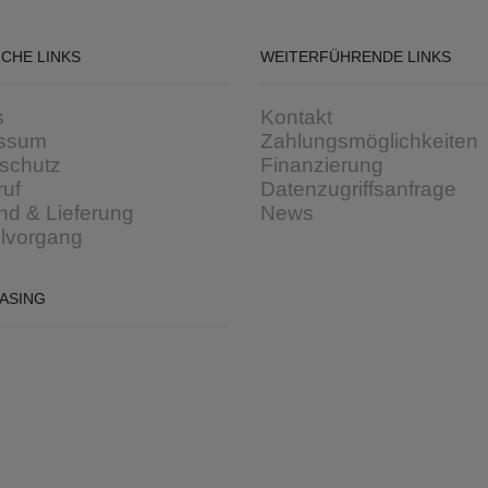
ICHE LINKS
WEITERFÜHRENDE LINKS
s
Kontakt
ssum
Zahlungsmöglichkeiten
schutz
Finanzierung
ruf
Datenzugriffsanfrage
nd & Lieferung
News
llvorgang
EASING