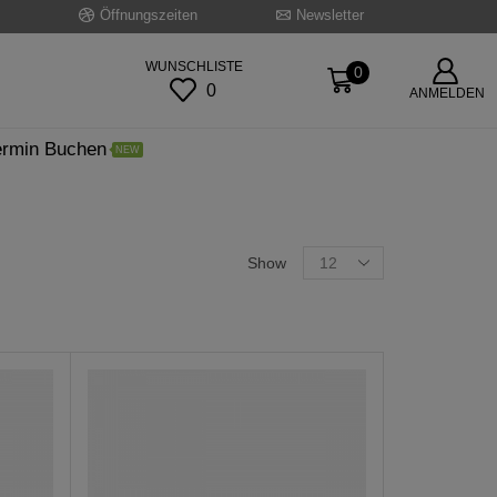
Öffnungszeiten
Newsletter
WUNSCHLISTE
0
0
ANMELDEN
ermin Buchen
NEW
Products
Show
per
page