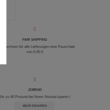
t
FAIR SHIPPING
 berechnen für alle Lieferungen eine Pauschale
von 6,90 €
JOBRAD
Bis zu 40 Prozent bei Ihrem Neurad sparen !
MEHR ERAHREN