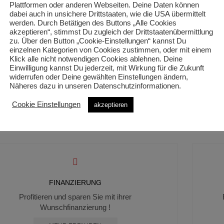
LANAO 20 PRO
LANAO 20 PRO
Plattformen oder anderen Webseiten. Deine Daten können
dabei auch in unsichere Drittstaaten, wie die USA übermittelt
Ghost
Ghost
werden. Durch Betätigen des Buttons „Alle Cookies
499,00
€
499,00
€
inclusive 19% Mwst
inclusive 19% Mws
akzeptieren“, stimmst Du zugleich der Drittstaatenübermittlung
zu. Über den Button „Cookie-Einstellungen“ kannst Du
einzelnen Kategorien von Cookies zustimmen, oder mit einem
Klick alle nicht notwendigen Cookies ablehnen. Deine
Einwilligung kannst Du jederzeit, mit Wirkung für die Zukunft
widerrufen oder Deine gewählten Einstellungen ändern,
VERSAND DEUTSCHLAND & ÖSTERREICH
Näheres dazu in unseren Datenschutzinformationen.
r liefern in alle Bundesländer deutschlandweit und
Wir
Cookie Einstellungen
akzeptieren
nach Österreich !
FINANZIERUNG
Profitieren und sparen Sie mit ihrer
Wunschfinanzierung !