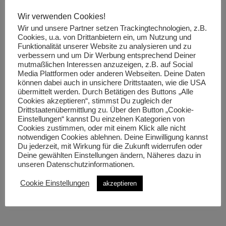
Wir verwenden Cookies!
Save my name, email, and website in this browser for
Wir und unsere Partner setzen Trackingtechnologien, z.B.
the next time I comment.
Cookies, u.a. von Drittanbietern ein, um Nutzung und
Funktionalität unserer Website zu analysieren und zu
verbessern und um Dir Werbung entsprechend Deiner
mutmaßlichen Interessen anzuzeigen, z.B. auf Social
Media Plattformen oder anderen Webseiten. Deine Daten
können dabei auch in unsichere Drittstaaten, wie die USA
übermittelt werden. Durch Betätigen des Buttons „Alle
Cookies akzeptieren“, stimmst Du zugleich der
Drittstaatenübermittlung zu. Über den Button „Cookie-
Einstellungen“ kannst Du einzelnen Kategorien von
Cookies zustimmen, oder mit einem Klick alle nicht
Bike Leasing
notwendigen Cookies ablehnen. Deine Einwilligung kannst
Du jederzeit, mit Wirkung für die Zukunft widerrufen oder
JobRad – mit dem Dienstfahrrad zur Arbeit. Jetzt
Deine gewählten Einstellungen ändern, Näheres dazu in
unseren Datenschutzinformationen.
informieren!
Cookie Einstellungen
akzeptieren
jetzt informieren