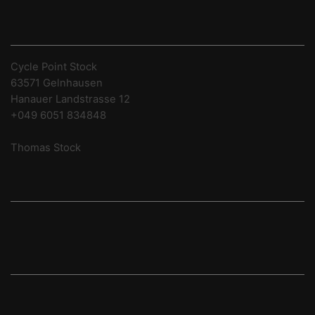
SHOP ADRESSE
Cycle Point Stock
63571 Gelnhausen
Hanauer Landstrasse 12
+049 6051 834848
info@cycle-point.com
Thomas Stock
SOZIALE MEDIEN
Twitter
Instagram
HILFREICHE LINKS
AGB´s
Impressum