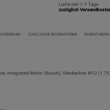
29
Lieferzeit 1-7 Tage
Menge
zuzüglich Versandkoste
ESCHREIBUNG
ZUSÄTZLICHE INFORMATIONEN
BEWERTUNGEN (
ate, Integrated Motor (Bosch), Steckachse M12 (1.