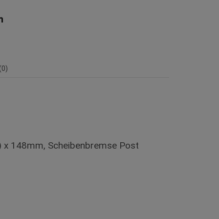
n
0)
75) x 148mm, Scheibenbremse Post