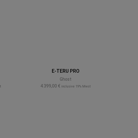
E-TERU PRO
E
Ghost
4.399,00
€
3.9
t
inclusive 19% Mwst