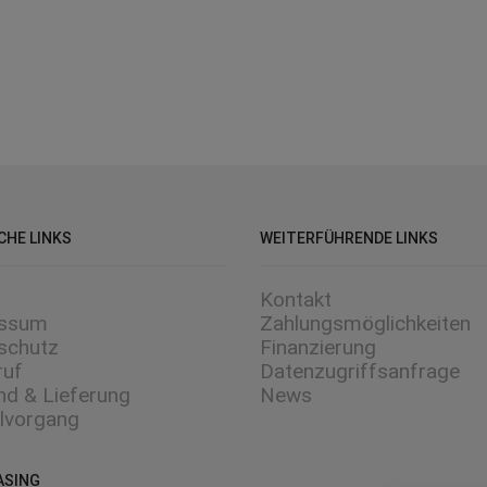
NEWSLETTER
Jetzt anmelden und alle Aktionen und
Neuheiten sichern. Zur Anmeldung ,,,
jetzt registrieren
CHE LINKS
WEITERFÜHRENDE LINKS
Kontakt
essum
Zahlungsmöglichkeiten
schutz
Finanzierung
ruf
Datenzugriffsanfrage
nd & Lieferung
News
llvorgang
ASING