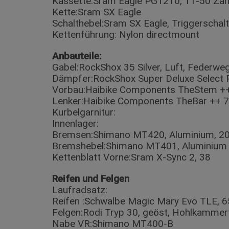
Kassette:Sram Eagle PG1210, 11-50 Zä
Kette:Sram SX Eagle
Schalthebel:Sram SX Eagle, Triggerschalt
Kettenführung: Nylon directmount
Anbauteile:
Gabel:RockShox 35 Silver, Luft, Federw
Dämpfer:RockShox Super Deluxe Select P
Vorbau:Haibike Components TheStem ++,
Lenker:Haibike Components TheBar ++
Kurbelgarnitur:
Innenlager:
Bremsen:Shimano MT420, Aluminium, 
Bremshebel:Shimano MT401, Aluminium
Kettenblatt Vorne:Sram X-Sync 2, 38
Reifen und Felgen
Laufradsatz:
Reifen :Schwalbe Magic Mary Evo TLE, 
Felgen:Rodi Tryp 30, geöst, Hohlkammer
Nabe VR:Shimano MT400-B