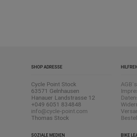
BIKE LEASING
JobRad – mit dem Dienstfahrrad zur
Arbeit. Jetzt informieren!
jetzt informieren
SHOP ADRESSE
HILFREI
Cycle Point Stock
AGB´s
63571 Gelnhausen
Impr
Hanauer Landstrasse 12
Daten
+049 6051 834848
Wider
info@cycle-point.com
Versa
Thomas Stock
Beste
SOZIALE MEDIEN
BIKE LE