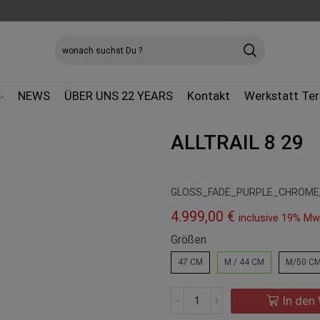
SEARCH
INPUT
NEWS
ÜBER UNS 22 YEARS
Kontakt
Werkstatt Te
ALLTRAIL 8 29
GLOSS_FADE_PURPLE_CHROME, 
4.999,00
€
inclusive 19% Mw
Größen
47 CM
M / 44 CM
M/50 C
ALLTRAIL
In den
8