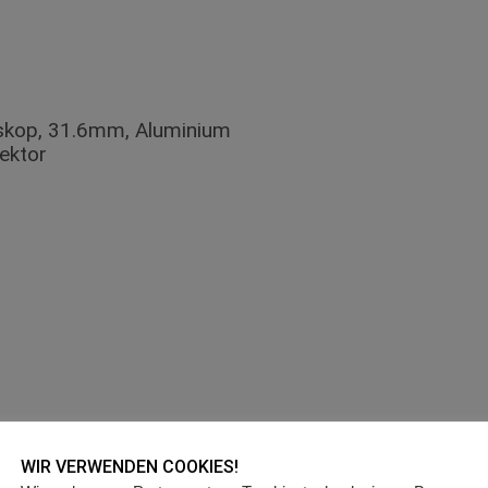
eskop, 31.6mm, Aluminium
ektor
50W, 85Nm, 25km/h
WIR VERWENDEN COOKIES!