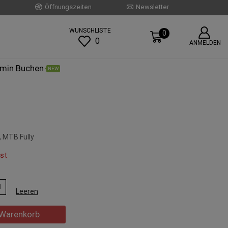
Öffnungszeiten
Newsletter
WUNSCHLISTE
0
0
ANMELDEN
rmin Buchen
NEW
MTB Fully
st
M
Leeren
 Warenkorb