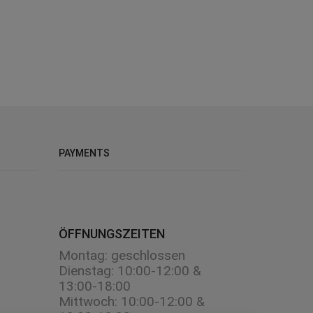
HILFE BENÖTIGT
kontaktiere unsere Experten für all deine
Fragen! Di-Fr: 10-17 Uhr
06051 834848
Kontaktformular
PAYMENTS
ÖFFNUNGSZEITEN
Montag: geschlossen
Dienstag: 10:00-12:00 &
13:00-18:00
Mittwoch: 10:00-12:00 &