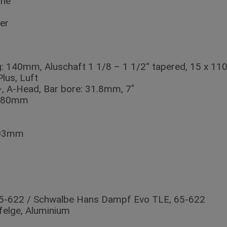
hne
er
eg: 140mm, Aluschaft 1 1/8 – 1 1/2“ tapered, 15 x 
lus, Luft
 A-Head, Bar bore: 31.8mm, 7˚
 780mm
203mm
65-622 / Schwalbe Hans Dampf Evo TLE, 65-622
felge, Aluminium