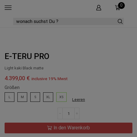
0
SEARCH
INPUT
E-TERU PRO
Light kaki Black matte
4.399,00
€
inclusive 19% Mwst
Größen
L
M
S
XL
XS
Leeren
E-
Teru
Pro
Menge
In den Warenkorb