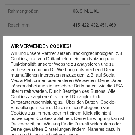
Rahmengrößen
XS, S, M, L, XL
Reach mm
415, 422, 432, 451, 469
Stack mm
661, 656, 674, 688, 701
WIR VERWENDEN COOKIES!
Überstandshöhe mm
Wir und unsere Partner setzen Trackingtechnologien, z.B.
Cookies, u.a. von Drittanbietern ein, um Nutzung und
Funktionalität unserer Website zu analysieren und zu
Laufradgröße Zoll
27.5, 29
verbessern und um Dir Werbung entsprechend Deiner
mutmaßlichen Interessen anzuzeigen, z.B. auf Social
Steuerrohrlänge mm
Media Plattformen oder anderen Webseiten. Deine Daten
140, 155, 170
können dabei auch in unsichere Drittstaaten, wie die USA
übermittelt werden. Durch Betätigen des Buttons „Alle
Vorbaulänge mm
45
Cookies akzeptieren“, stimmst Du zugleich der
Drittstaatenübermittlung zu. Über den Button „Cookie-
Einstellungen“ kannst Du einzelnen Kategorien von
Lenkerbreite mm
720, 740
Cookies zustimmen, oder mit einem Klick alle nicht
notwendigen Cookies ablehnen. Deine Einwilligung kannst
Oberrohrlänge mm
605, 610, 625, 648, 670
Du jederzeit, mit Wirkung für die Zukunft widerrufen oder
Deine gewählten Einstellungen ändern, Näheres dazu in
unseren Datenschutzinformationen.