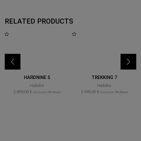
RELATED PRODUCTS
HARDNINE 5
TREKKING 7
Haibike
Haibike
2.899,00
€
3.599,00
€
inclusive 19% Mwst
inclusive 19% Mwst
BIKE LEASING