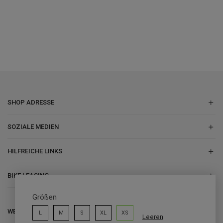
kontaktiere unsere Experten für all deine Fragen!
Di-Fr: 10-17 Uhr
06051 834848
Kontaktformular
SHOP ADRESSE
SOZIALE MEDIEN
HILFREICHE LINKS
BIKE LEASING
Größen
WEITERFÜHRENDE LINKS
L
M
S
XL
XS
Leeren