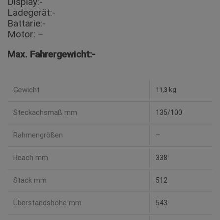
Display:-
Ladegerät:-
Battarie:-
Motor: –
Max. Fahrergewicht:-
Gewicht
11,3 kg
Steckachsmaß mm
135/100
Rahmengrößen
–
Reach mm
338
Stack mm
512
Überstandshöhe mm
543