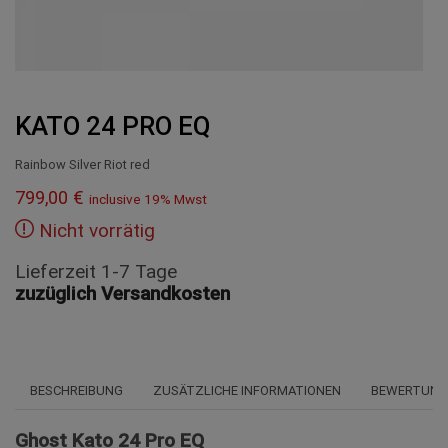
KATO 24 PRO EQ
Rainbow Silver Riot red
799,00
€
inclusive 19% Mwst
Nicht vorrätig
Lieferzeit 1-7 Tage
zuzüglich Versandkosten
BESCHREIBUNG
ZUSÄTZLICHE INFORMATIONEN
BEWERTUNGE
Ghost Kato 24 Pro EQ