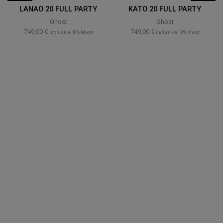
LANAO 20 FULL PARTY
KATO 20 FULL PARTY
Ghost
Ghost
749,00
€
749,00
€
inclusive 19% Mwst
inclusive 19% Mwst
BIKE LEASING
JobRad – mit dem Dienstfahrrad zur Arbeit.
Jetzt informieren!
jetzt informieren
NEWSLETTER