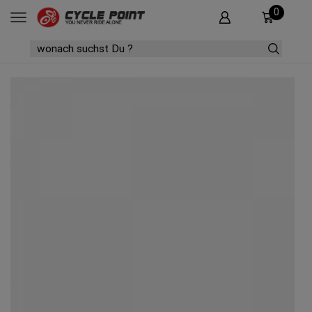
0
SEARCH
INPUT