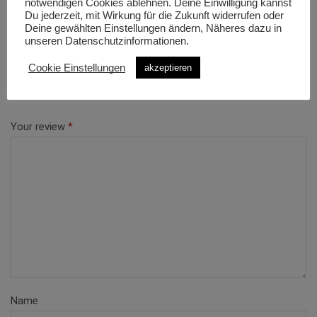
notwendigen Cookies ablehnen. Deine Einwilligung kannst
BE THE FIRST TO REVIEW “KATO 24 PRO EQ”
Du jederzeit, mit Wirkung für die Zukunft widerrufen oder
Deine gewählten Einstellungen ändern, Näheres dazu in
unseren Datenschutzinformationen.
Your email address will not be published.
Required fields are marked
Cookie Einstellungen
akzeptieren
Your rating
*
Your review
*
Name