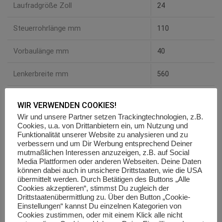
Laufradgröße Zoll
24
Steuerrohrlänge mm
110
Vorbaulänge mm
40
Lenkerbreite mm
560
Oberrohrlänge mm
506
WIR VERWENDEN COOKIES!
Wir und unsere Partner setzen Trackingtechnologien, z.B.
Sitzrohrlänge mm
300
Cookies, u.a. von Drittanbietern ein, um Nutzung und
Funktionalität unserer Website zu analysieren und zu
Kurbellänge mm
140
verbessern und um Dir Werbung entsprechend Deiner
mutmaßlichen Interessen anzuzeigen, z.B. auf Social
Media Plattformen oder anderen Webseiten. Deine Daten
Kettentrebenlänge mm
410
können dabei auch in unsichere Drittstaaten, wie die USA
übermittelt werden. Durch Betätigen des Buttons „Alle
Cookies akzeptieren“, stimmst Du zugleich der
REVIEWS
Drittstaatenübermittlung zu. Über den Button „Cookie-
Einstellungen“ kannst Du einzelnen Kategorien von
There are no reviews yet.
Cookies zustimmen, oder mit einem Klick alle nicht