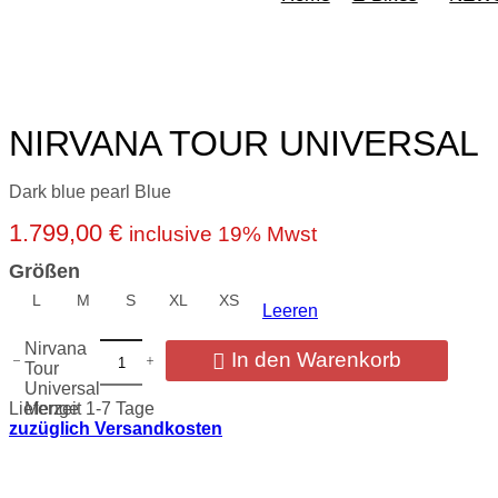
NIRVANA TOUR UNIVERSAL
Dark blue pearl Blue
1.799,00
€
inclusive 19% Mwst
Größen
L
M
S
XL
XS
Leeren
Nirvana
In den Warenkorb
Tour
Universal
Lieferzeit 1-7 Tage
Menge
zuzüglich Versandkosten