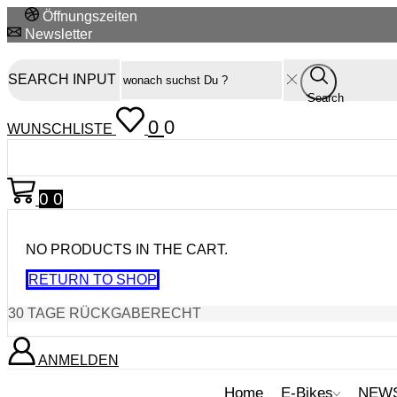
Öffnungszeiten
Newsletter
SEARCH INPUT
Search
0
0
WUNSCHLISTE
0
0
NO PRODUCTS IN THE CART.
RETURN TO SHOP
30 TAGE RÜCKGABERECHT
ANMELDEN
Home
E-Bikes
NEW