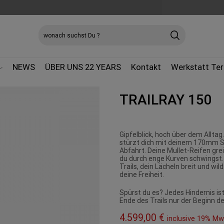
SEARCH
INPUT
NEWS
ÜBER UNS 22 YEARS
Kontakt
Werkstatt Te
TRAILRAY 150
Gipfelblick, hoch über dem Alltag.
stürzt dich mit deinem 170mm S
Abfahrt. Deine Mullet-Reifen gr
du durch enge Kurven schwingst.
Trails, dein Lächeln breit und wi
deine Freiheit.
Spürst du es? Jedes Hindernis is
Ende des Trails nur der Beginn 
4.599,00
€
inclusive 19% Mw