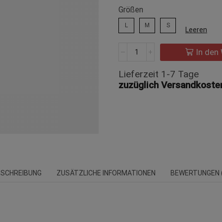
Größen
L
M
S
Leeren
Trailray
In den
150
Menge
Lieferzeit 1-7 Tage
zuzüglich Versandkoste
ESCHREIBUNG
ZUSÄTZLICHE INFORMATIONEN
BEWERTUNGEN (