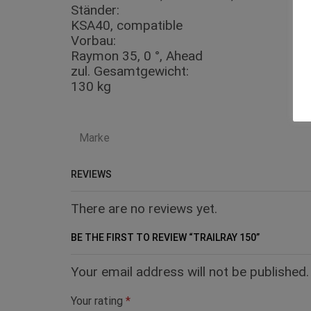
Ständer:
KSA40, compatible
Vorbau:
Raymon 35, 0 °, Ahead
zul. Gesamtgewicht:
130 kg
Marke
REVIEWS
There are no reviews yet.
BE THE FIRST TO REVIEW “TRAILRAY 150”
Your email address will not be published
Your rating
*