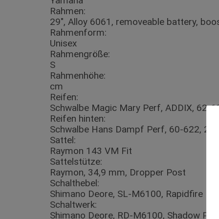
Yamaha
Rahmen:
29″, Alloy 6061, removeable battery, bo
Rahmenform:
Unisex
Rahmengröße:
S
Rahmenhöhe:
cm
Reifen:
Schwalbe Magic Mary Perf, ADDIX, 62-6
Reifen hinten:
Schwalbe Hans Dampf Perf, 60-622, 29
Sattel:
Raymon 143 VM Fit
Sattelstütze:
Raymon, 34,9 mm, Dropper Post
Schalthebel:
Shimano Deore, SL-M6100, Rapidfire Plu
Schaltwerk:
Shimano Deore, RD-M6100, Shadow Plus