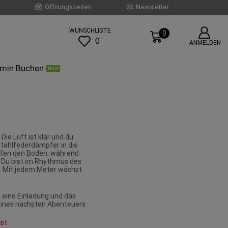
Öffnungszeiten
Newsletter
WUNSCHLISTE
0
0
ANMELDEN
rmin Buchen
NEW
 Die Luft ist klar und du
tahlfederdämpfer in die
eifen den Boden, während
 Du bist im Rhythmus des
ld. Mit jedem Meter wächst
t eine Einladung und das
deines nächsten Abenteuers.
st