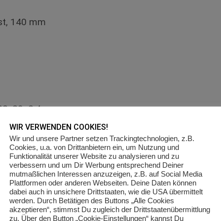
ost, 140 mm
22, 29×2.4
WIR VERWENDEN COOKIES!
×2.35
Wir und unsere Partner setzen Trackingtechnologien, z.B.
Cookies, u.a. von Drittanbietern ein, um Nutzung und
Funktionalität unserer Website zu analysieren und zu
verbessern und um Dir Werbung entsprechend Deiner
mutmaßlichen Interessen anzuzeigen, z.B. auf Social Media
Plattformen oder anderen Webseiten. Deine Daten können
dabei auch in unsichere Drittstaaten, wie die USA übermittelt
s
werden. Durch Betätigen des Buttons „Alle Cookies
akzeptieren“, stimmst Du zugleich der Drittstaatenübermittlung
, 12-S
zu. Über den Button „Cookie-Einstellungen“ kannst Du