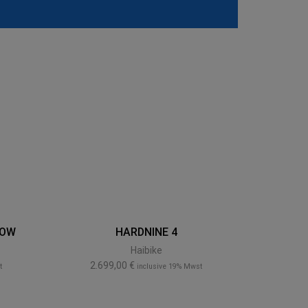
LOW
HARDNINE 4
E-
Haibike
2.699,00
€
4.1
t
inclusive 19% Mwst